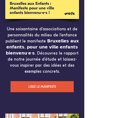
Une soixantaine d’associations et de
personnalités du milieu de l’enfance
publient le manifeste 𝗕𝗿𝘂𝘅𝗲𝗹𝗹𝗲𝘀 𝗮𝘂𝘅
𝗲𝗻𝗳𝗮𝗻𝘁𝘀, 𝗽𝗼𝘂𝗿 𝘂𝗻𝗲 𝘃𝗶𝗹𝗹𝗲 𝗲𝗻𝗳𝗮𝗻𝘁𝘀
𝗯𝗶𝗲𝗻𝘃𝗲𝗻𝘂·𝗲·𝘀. Découvrez le rapport
de notre journée d’étude et laissez-
vous inspirer par des idées et des
exemples concrets.
LISEZ LE MANIFESTE