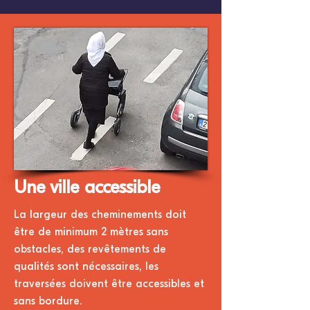
Une ville accessible
La largeur des cheminements doit
être de minimum 2 mètres sans
obstacles, des revêtements de
qualités sont nécessaires, les
traversées doivent être accessibles et
sans bordure.