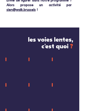
Envie de figurer dans notre programme ?
Alors propose un activité par
sien@walk.brussels
!
les voies lentes,
c'est quoi
?
rue sans
passage entre
allée dans un
circulation
propriétés
cité-
jardin
sentier
galerie
chemin de chèvre