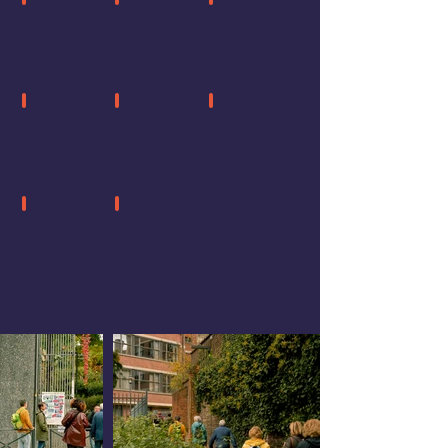
passerelle
promenade
tunnel
rue sans issue
venelle
rue sans
(sauf
circulation
piétons)
passage entre
chemin vicinal
immeubles