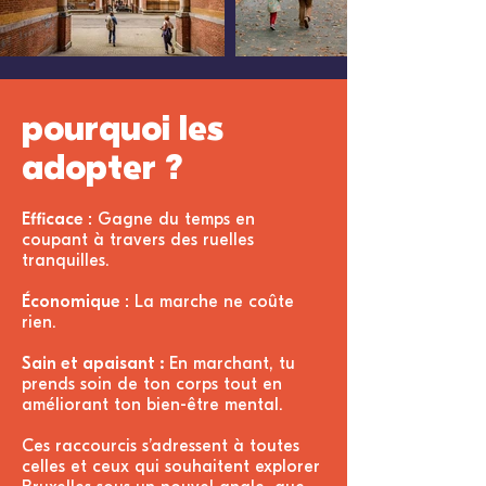
pourquoi les
adopter ?
Efficace :
Gagne du temps en
coupant à travers des ruelles
tranquilles.
Économique :
La marche ne coûte
rien.
Sain et apaisant :
En marchant, tu
prends soin de ton corps tout en
améliorant ton bien-être mental.
Ces raccourcis s’adressent à toutes
celles et ceux qui souhaitent explorer