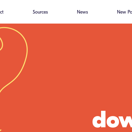
ct
Sources
News
New P
dow