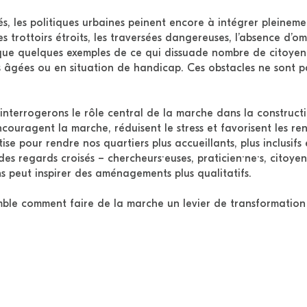
s, les politiques urbaines peinent encore à intégrer pleineme
s trottoirs étroits, les traversées dangereuses, l’absence d’
 que quelques exemples de ce qui dissuade nombre de citoyen·n
s âgées ou en situation de handicap. Ces obstacles ne sont pas
interrogerons le rôle central de la marche dans la construct
couragent la marche, réduisent le stress et favorisent les re
ise pour rendre nos quartiers plus accueillants, plus inclusifs
 des regards croisés – chercheurs·euses, praticien·ne·s, cito
ns peut inspirer des aménagements plus qualitatifs.
ble comment faire de la marche un levier de transformation 