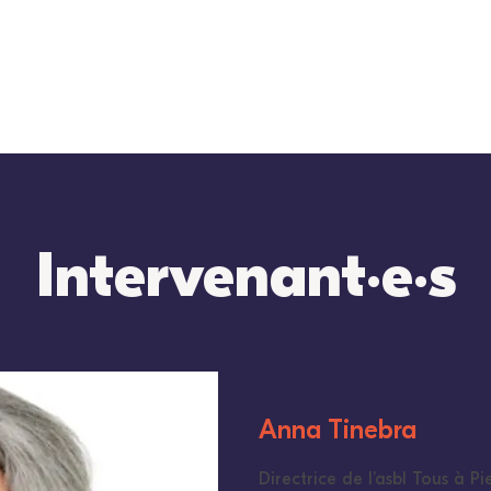
Intervenant
e
s
•
•
Anna Tinebra
Directrice de l’asbl Tous à Pi