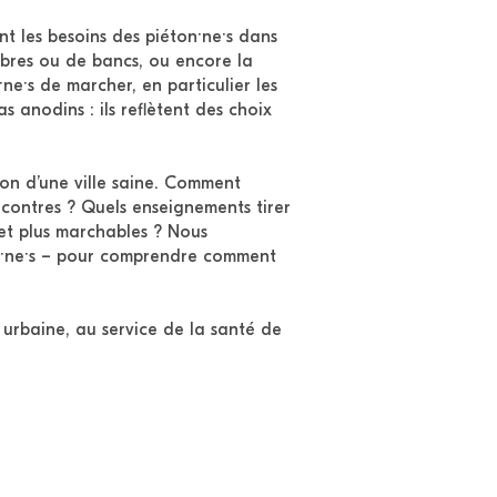
nt les besoins des piéton·ne·s dans
ombres ou de bancs, ou encore la
e·s de marcher, en particulier les
 anodins : ils reflètent des choix
ion d’une ville saine. Comment
ncontres ? Quels enseignements tirer
 et plus marchables ? Nous
yen·ne·s – pour comprendre comment
urbaine, au service de la santé de