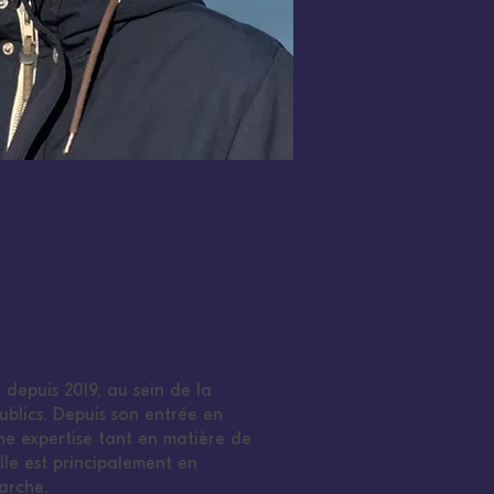
é depuis 2019, au sein de la
ublics. Depuis son entrée en
ne expertise tant en matière de
Elle est principalement en
marche.