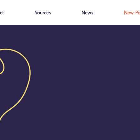
ct
Sources
News
New P