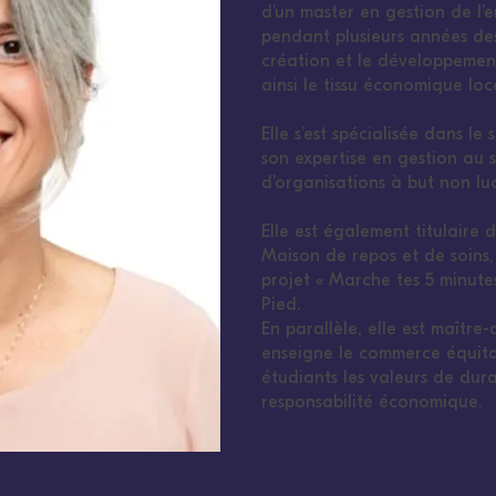
d’un master en gestion de l’
pendant plusieurs années des
création et le développement
ainsi le tissu économique loc
Elle s’est spécialisée dans l
son expertise en gestion au s
d’organisations à but non luc
Elle est également titulaire 
Maison de repos et de soins, 
projet « Marche tes 5 minute
Pied.
En parallèle, elle est maître
enseigne le commerce équita
étudiants les valeurs de dura
responsabilité économique.