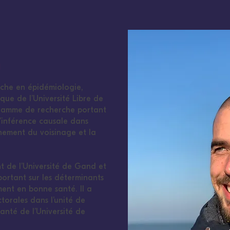
g
rche en épidémiologie,
ique de l’Université Libre de
gramme de recherche portant
d’inférence causale dans
nnement du voisinage et la
t de l’Université de Gand et
 portant sur les déterminants
ment en bonne santé. Il a
torales dans l’unité de
anté de l’Université de