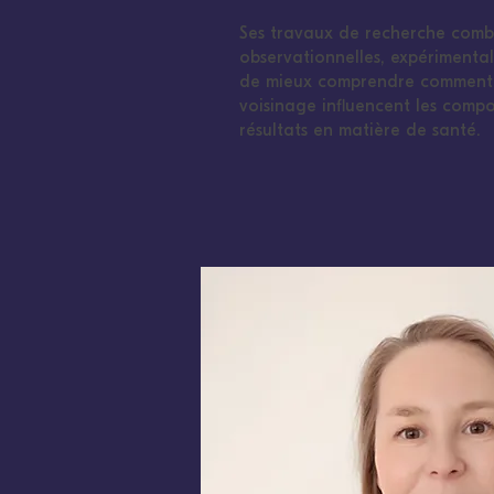
Ses travaux de recherche comb
observationnelles, expérimentale
de mieux comprendre comment l
voisinage influencent les compo
résultats en matière de santé.