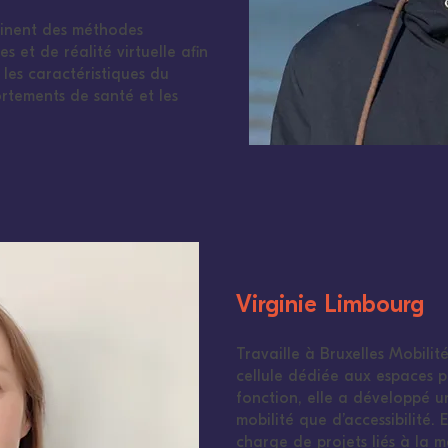
inent des méthodes
s et de réalité virtuelle afin
es caractéristiques du
rtements de santé et les
Virginie Limbourg
Travaille à Bruxelles Mobilit
cellule dédiée aux espaces p
fonction, elle a développé u
mobilité que d’accessibilité. 
charge de projets liés à la 