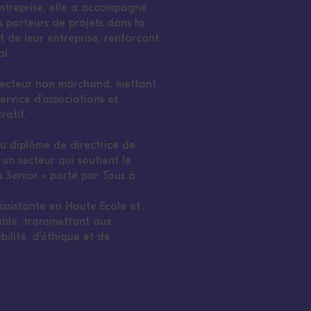
entreprise, elle a accompagné
 porteurs de projets dans la
 de leur entreprise, renforçant
al.
e secteur non marchand, mettant
ervice d’associations et
ratif.
du diplôme de directrice de
un secteur qui soutient le
s Senior » porté par Tous à
-assistante en Haute Ecole et
ble, transmettant aux
bilité, d’éthique et de