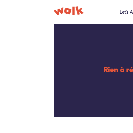
Let's A
Rien à r