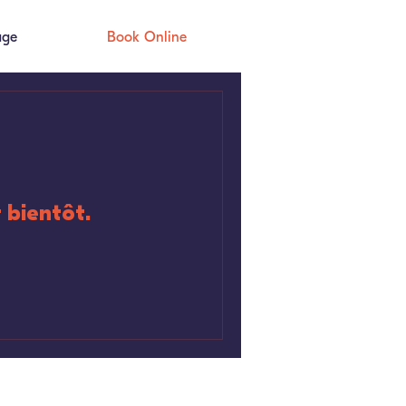
age
Book Online
 bientôt.