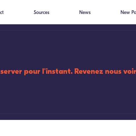
ct
Sources
News
New P
éserver pour l'instant. Revenez nous voir