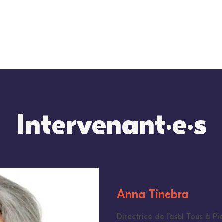
Intervenant
e
s
•
•
Anna Tinebra
Directrice de l’asbl Tous à Pi