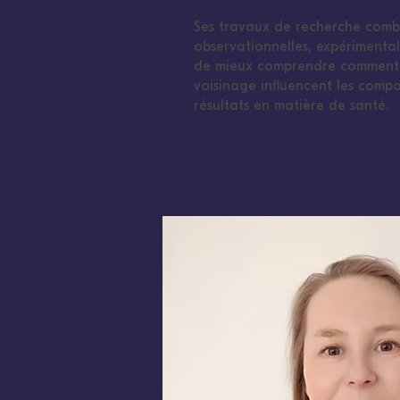
Ses travaux de recherche comb
observationnelles, expérimentale
de mieux comprendre comment l
voisinage influencent les compo
résultats en matière de santé.