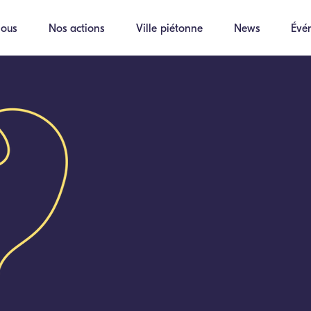
ous
Nos actions
Ville piétonne
News
Évé