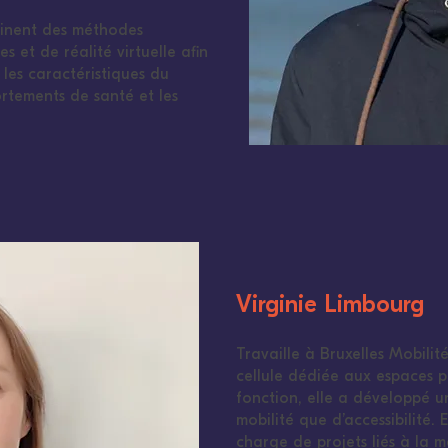
inent des méthodes
s et de réalité virtuelle afin
es caractéristiques du
rtements de santé et les
Virginie Limbourg
Travaille à Bruxelles Mobilit
cellule dédiée aux espaces p
fonction, elle a développé u
mobilité que d’accessibilité. 
charge de projets liés à la 