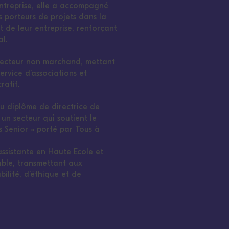
entreprise, elle a accompagné
 porteurs de projets dans la
 de leur entreprise, renforçant
al.
e secteur non marchand, mettant
ervice d’associations et
ratif.
du diplôme de directrice de
un secteur qui soutient le
s Senior » porté par Tous à
-assistante en Haute Ecole et
ble, transmettant aux
bilité, d’éthique et de