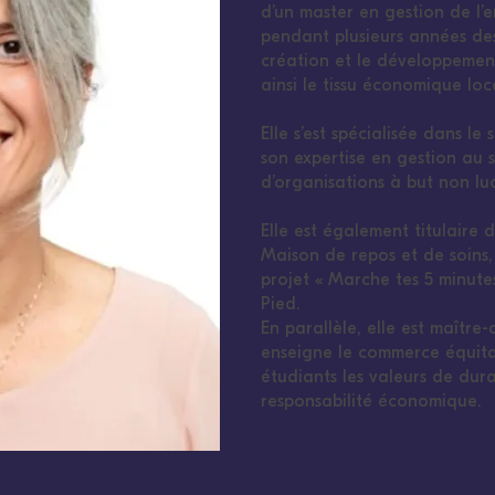
d’un master en gestion de l’
pendant plusieurs années des
création et le développement
ainsi le tissu économique loc
Elle s’est spécialisée dans l
son expertise en gestion au s
d’organisations à but non luc
Elle est également titulaire 
Maison de repos et de soins, 
projet « Marche tes 5 minute
Pied.
En parallèle, elle est maître
enseigne le commerce équita
étudiants les valeurs de dura
responsabilité économique.