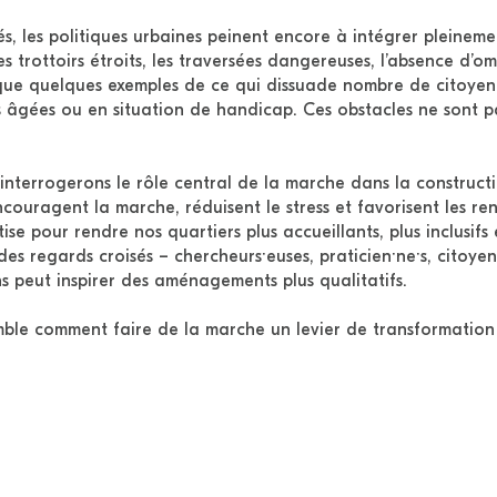
s, les politiques urbaines peinent encore à intégrer pleineme
s trottoirs étroits, les traversées dangereuses, l’absence d’
 que quelques exemples de ce qui dissuade nombre de citoyen·n
s âgées ou en situation de handicap. Ces obstacles ne sont pas
interrogerons le rôle central de la marche dans la construct
couragent la marche, réduisent le stress et favorisent les re
ise pour rendre nos quartiers plus accueillants, plus inclusifs
 des regards croisés – chercheurs·euses, praticien·ne·s, cito
ns peut inspirer des aménagements plus qualitatifs.
ble comment faire de la marche un levier de transformation 