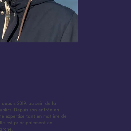
é depuis 2019, au sein de la
ublics. Depuis son entrée en
ne expertise tant en matière de
Elle est principalement en
marche.