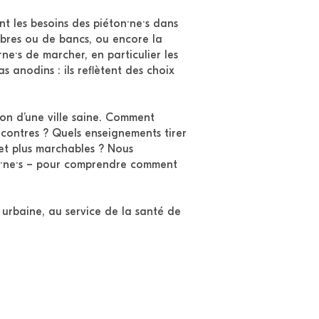
nt les besoins des piéton·ne·s dans
ombres ou de bancs, ou encore la
e·s de marcher, en particulier les
 anodins : ils reflètent des choix
ion d’une ville saine. Comment
ncontres ? Quels enseignements tirer
 et plus marchables ? Nous
yen·ne·s – pour comprendre comment
urbaine, au service de la santé de