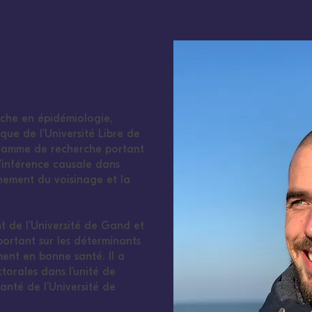
g
rche en épidémiologie,
ique de l’Université Libre de
gramme de recherche portant
d’inférence causale dans
nnement du voisinage et la
t de l’Université de Gand et
 portant sur les déterminants
ment en bonne santé. Il a
torales dans l’unité de
anté de l’Université de