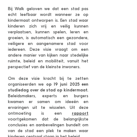
Bij Walk geloven we dat een stad pas
echt leefbaar wordt wanneer ze op
kindermaat ontworpen is. Een stad waar
kinderen zich vrij en veilig kunnen
verplaatsen, kunnen spelen, leren en
groeien, is automatisch een gezondere,
veiligere en aangenamere stad voor
iedereen. Deze visie vraagt om een
andere manier van kijken naar stedelijke
ruimte, beleid en mobiliteit, vanuit het
perspectief van de kleinste inwoners.
Om deze visie kracht bij te zetten
organiseerden we
op 19 juni 2025 een
studiedag over de stad op kindermaat
.
Beleidsmakers, experts en burgers
kwamen er samen om ideeën en
ervaringen uit te wisselen. Uit deze
ontmoeting is een
rapport
voortgekomen dat de belangrijkste
conclusies en aanbevelingen bundelt om
van de stad een plek te maken waar
kinderen centraal staan in het beleid.