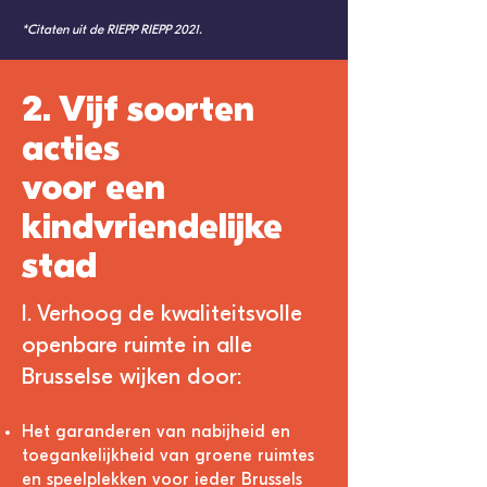
*Citaten uit de RIEPP RIEPP 2021.
2. Vijf soorten
acties
voor een
kindvriendelijke
stad
I. Verhoog de kwaliteitsvolle
openbare ruimte in alle
Brusselse wijken door:
Het garanderen van nabijheid en
toegankelijkheid van groene ruimtes
en speelplekken voor ieder Brussels