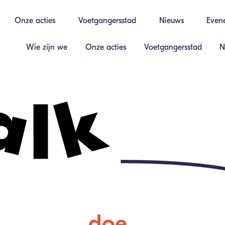
Onze acties
Voetgangersstad
Nieuws
Even
Wie zijn we
Onze acties
Voetgangersstad
N
doe