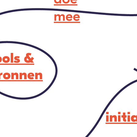
mee
ools &
ronnen
initi