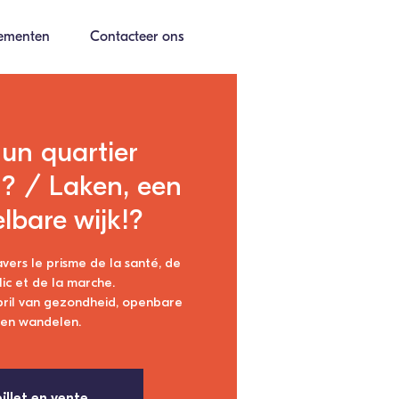
ementen
Contacteer ons
un quartier
? / Laken, een
bare wijk!?
vers le prisme de la santé, de
lic et de la marche.
ril van gezondheid, openbare
 en wandelen.
illet en vente