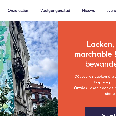
Onze acties
Voetgangersstad
Nieuws
Even
Laeken, 
marchable !
bewandel
Découvrez Laeken à tra
l’espace pub
Ontdek Laken door de b
ruimte
Aucun b