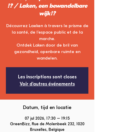
!? / Laken, een bewandelbare
wijk!?
Découvrez Laeken à travers le prisme de
la santé, de l’espace public et de la
marche.
Ontdek Laken door de bril van
gezondheid, openbare ruimte en
wandelen.
Les inscriptions sont closes
Voir d'autres événements
Datum, tijd en locatie
07 jul 2026, 17:30 – 19:15
GreenBizz, Rue de Molenbeek 232, 1020
Bruxelles, Belgique