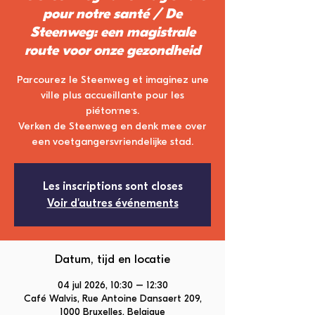
pour notre santé / De
Steenweg: een magistrale
route voor onze gezondheid
Parcourez le Steenweg et imaginez une
ville plus accueillante pour les
piéton·ne·s.
Verken de Steenweg en denk mee over
een voetgangersvriendelijke stad.
Les inscriptions sont closes
Voir d'autres événements
Datum, tijd en locatie
04 jul 2026, 10:30 – 12:30
Café Walvis, Rue Antoine Dansaert 209,
1000 Bruxelles, Belgique