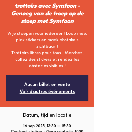
trottoirs avec Symfoon -
Genoeg van de troep op de
stoep met Symfoon
Vrije stoepen voor iedereen! Loop mee,
plak stickers en maak obstakels
zichtbaar !
Trottoirs libres pour tous ! Marchez,
collez des stickers et rendez les
obstacles visibles !
Aucun billet en vente
Voir d'autres événements
Datum, tijd en locatie
16 sep 2025, 13:30 – 15:30
Centraal station - Gare centrale, 1000