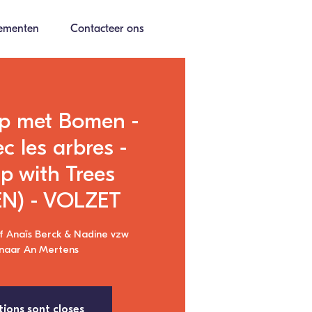
ementen
Contacteer ons
p met Bomen -
c les arbres -
ip with Trees
N) - VOLZET
f Anaïs Berck & Nadine vzw
enaar An Mertens
tions sont closes