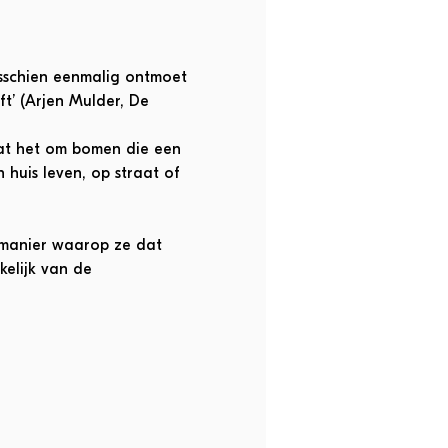
isschien eenmalig ontmoet 
t’ (Arjen Mulder, De 
at het om bomen die een 
huis leven, op straat of 
 manier waarop ze dat 
elijk van de 