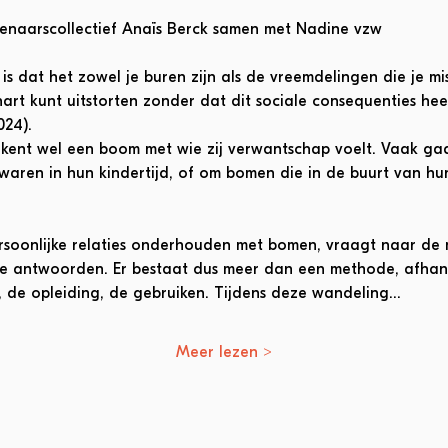
enaarscollectief Anaïs Berck samen met Nadine vzw
s dat het zowel je buren zijn als de vreemdelingen die je m
hart kunt uitstorten zonder dat dit sociale consequenties heef
24).
 kent wel een boom met wie zij verwantschap voelt. Vaak ga
aren in hun kindertijd, of om bomen die in de buurt van hun 
soonlijke relaties onderhouden met bomen, vraagt naar de
ere antwoorden. Er bestaat dus meer dan een methode, afhank
e, de opleiding, de gebruiken. Tijdens deze wandeling…
Meer lezen >