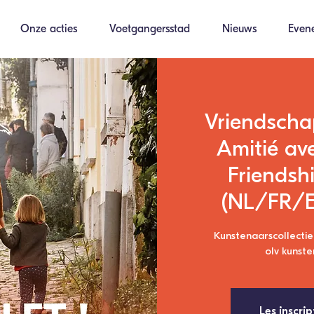
Onze acties
Voetgangersstad
Nieuws
Even
Vriendscha
Amitié ave
Friendsh
(NL/FR/E
Kunstenaarscollectie
olv kunst
Les inscrip