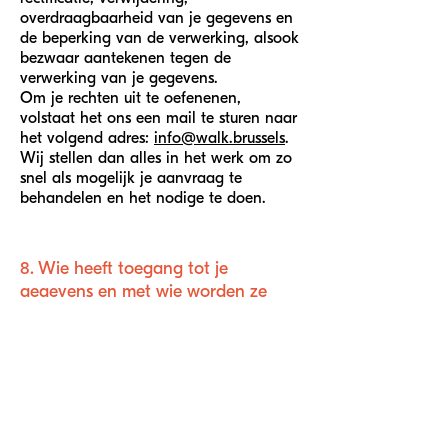
overdraagbaarheid van je gegevens en
de beperking van de verwerking, alsook
bezwaar aantekenen tegen de
verwerking van je gegevens.
Om je rechten uit te oefenenen,
volstaat het ons een mail te sturen naar
het volgend adres:
info@walk.brussels
.
Wij stellen dan alles in het werk om zo
snel als mogelijk je aanvraag te
behandelen en het nodige te doen.
8. Wie heeft toegang tot je
gegevens en met wie worden ze
gedeeld?
Onze medewerkers en toeleveranciers
hebben slechts toegang tot je gegevens
voor zover dat noodzakelijk is voor de
verwezenlijking van de doeleinden (zie
punt 2). Elk van hen is onderworpen