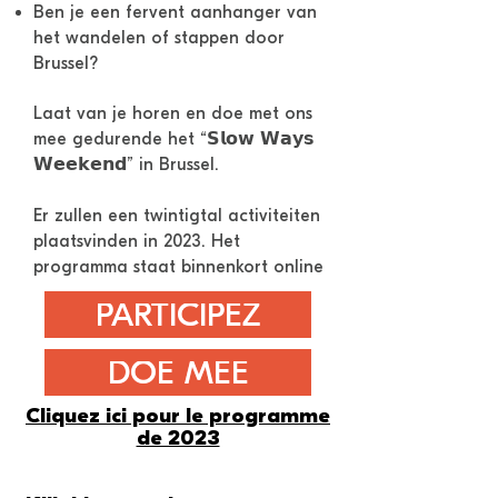
Ben je een fervent aanhanger van
het wandelen of stappen door
Brussel?
Laat van je horen en doe met ons
mee gedurende het “𝗦𝗹𝗼𝘄 𝗪𝗮𝘆𝘀
𝗪𝗲𝗲𝗸𝗲𝗻𝗱” in Brussel.
Er zullen een twintigtal activiteiten
plaatsvinden in 2023. Het
programma staat binnenkort online
PARTICIPEZ
DOE MEE
Cliquez ici pour le programme
de 2023