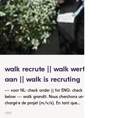
walk recrute || walk werft
aan || walk is recruting
--- voor NL: check onder || for ENG: check
below --- walk grandit. Nous cherchons un·e