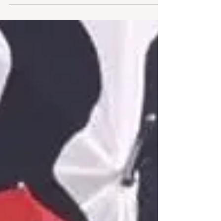
chargé·e de projet (m/v/x). En tant que...