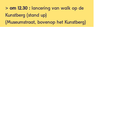
> om 12.30 : 
lancering van walk op de 
Kunstberg (stand up) 
(Museumstraat, bovenop het Kunstberg)
De  lancering zal buiten plaatsvinden, 
het dragen van een mondmasker is  
verplicht. Het evenement wordt 
georganiseerd met al het respect voor 
de  geldende corona-maatregelen. Een 
manifestatie op de openbare weg met 
een  maximum van 50 deelnemers is 
toegelaten.
Inschrijving
https://forms.office.com/r/vjeTkLDU3s