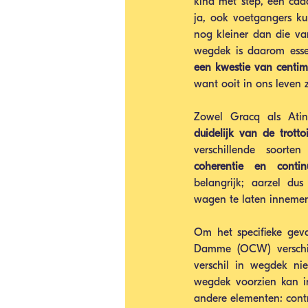
kind met step, een caddy
ja, ook voetgangers ku
nog kleiner dan die van
een kwestie van centim
want ooit in ons leven 
Zowel Gracq als Atin
duidelijk van de trotto
coherentie en contin
belangrijk; aarzel du
wagen te laten inneme
Om het specifieke geval
Damme (OCW) verschill
verschil in wegdek ni
wegdek voorzien kan i
andere elementen: contra