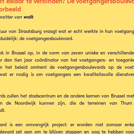
et elkaar te verbinden? De voetgangersbouleva
orbeeld 
rzitter van 
walk
tuur van Straatsburg vraagt wat er echt werkte in hun voetgange
duidelijk: de voetgangersboulevard. 
k in Brussel op, in de vorm van zeven unieke en verschillende 
 dan tien jaar coördinator van het voetgangers- en toegankel
n het beleid omtrent de voetgangersboulevards op de voet 
j wat er nodig is om voetgangers een kwaliteitsvolle dienstve
s zullen het stadscentrum en de andere kernen van Brussel met 
n de Noordwijk kunnen zijn, die de terreinen van Thurn
dt. 
ard is een omvangrijk project: er worden niet zomaar enkele
evard zet aan om te blijven stappen en oog te hebben voor 