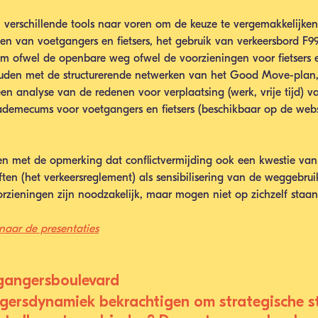
verschillende tools naar voren om de keuze te vergemakkelijken
 van voetgangers en fietsers, het gebruik van verkeersbord F99
om ofwel de openbare weg ofwel de voorzieningen voor fietsers 
ouden met de structurerende netwerken van het Good Move-plan, 
en analyse van de redenen voor verplaatsing (werk, vrije tijd) 
vademecums voor voetgangers en fietsers (beschikbaar op de webs
en met de opmerking dat conflictvermijding ook een kwestie van m
ten (het verkeersreglement) als sensibilisering van de weggebrui
zieningen zijn noodzakelijk, maar mogen niet op zichzelf staan
 naar de presentaties
tgangersboulevard
ersdynamiek bekrachtigen om strategische st