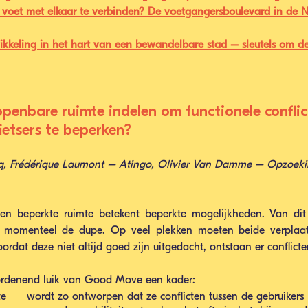
te voet met elkaar te verbinden? De voetgangersboulevard in de N
wikkeling in het hart van een bewandelbare stad – sleutels om d
openbare ruimte indelen om functionele conflic
ietsers te beperken?
cq, Frédérique Laumont – Atingo, Olivier Van Damme – Opzoeki
 een beperkte ruimte betekent beperkte mogelijkheden. Van dit 
rs momenteel de dupe. Op veel plekken moeten beide verplaats
rdat deze niet altijd goed zijn uitgedacht, ontstaan er conflicte
erordenend luik van Good Move een kader: 
      wordt zo ontworpen dat ze conflicten tussen de gebruikers 