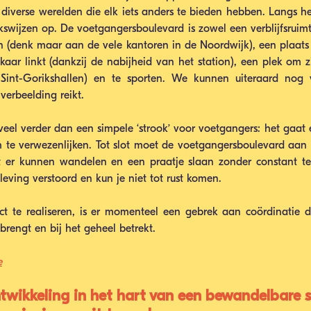
diverse werelden die elk iets anders te bieden hebben. Langs he
swijzen op. De voetgangersboulevard is zowel een verblijfsruimte
 (denk maar aan de vele kantoren in de Noordwijk), een plaats d
ar linkt (dankzij de nabijheid van het station), een plek om z
Sint-Gorikshallen) en te sporten. We kunnen uiteraard nog v
verbeelding reikt. 
veel verder dan een simpele ‘strook’ voor voetgangers: het gaat 
te verwezenlijken. Tot slot moet de voetgangersboulevard aan de
 er kunnen wandelen en een praatje slaan zonder constant te 
eving verstoord en kun je niet tot rust komen. 
t te realiseren, is er momenteel een gebrek aan coördinatie di
 brengt en bij het geheel betrekt. 
e
ntwikkeling in het hart van een bewandelbare 