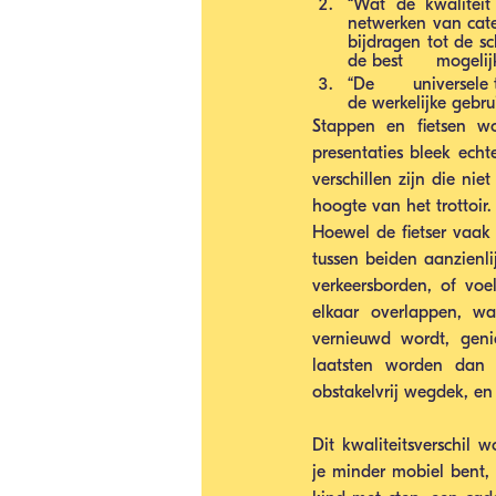
“Wat de kwaliteit 
netwerken van categ
bijdragen tot de s
de best      mogelij
“De      universel
de werkelijke gebru
Stappen en fietsen w
presentaties bleek echt
verschillen zijn die ni
hoogte van het trottoir.
Hoewel de fietser vaak 
tussen beiden aanzienli
verkeersborden, of voel
elkaar overlappen, wa
vernieuwd wordt, geni
laatsten worden dan 
obstakelvrij wegdek, en
Dit kwaliteitsverschil 
je minder mobiel bent,