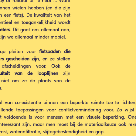
 of rollator bij je hebt ... Want 
nnen wielen hebben (en die zijn 
 een fiets). De kwaliteit van het 
wegdek is daarom essentieel en toegankelijkheid wordt 
eters
. Dit gaat ons allemaal aan, 
zijn we allemaal minder mobiel.
go pleiten voor 
fietspaden die 
irs gescheiden zijn
, en ze stellen 
verschillende soorten afscheidingen voor. Ook de 
uïteit van de looplijnen
 zijn 
s niet om ze de plaats van de 
n.
 van co-existentie binnen een beperkte ruimte toe te lichten, 
ende toepassingen voor conflictvermindering voor. Zo wijst 
et voldoende is voor mensen met een visuele beperking. One
nteressant zijn, maar men moet bij de materiaalkeuze ook rek
st, waterinfiltratie, slijtagebestendigheid en grip. 