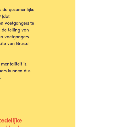
: de gezamenlijke 
 (dat 
en voetgangers te 
de telling van 
van voetgangers 
ite van Brussel 
entaliteit is. 
kers kunnen dus 
.
edelijke 