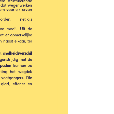
ructurerende      
g dat wegenwerken 
om voor elk ervan 
den,      net als 
e modi’. Uit de 
at er opmerkelijke 
naast elkaar, ter 
t 
snelheidsverschil 
egenstrijdig met de 
tpaden
 kunnen ze 
hting het wegdek 
voetgangers. Die 
lad, effener en 