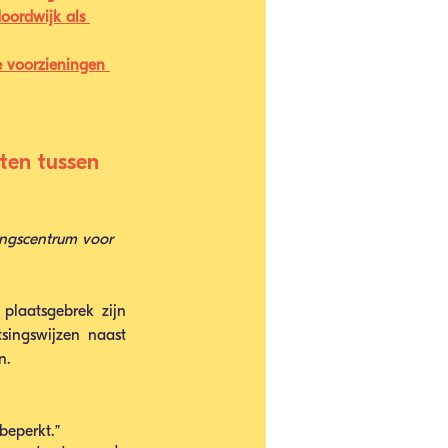
oordwijk als 
e voorzieningen 
ten tussen 
ngscentrum voor 
plaatsgebrek zijn 
ingswijzen naast 
n. 
beperkt.” 