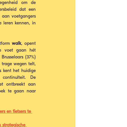
egenheid om de 
rsbeleid dat een 
 aan voetgangers 
 leren kennen, in 
tform 
walk
, opent 
e voet gaan hét 
 Brusselaars (37%) 
rage wegen telt, 
s kent het huidige 
ontinuïteit. De 
t ontbreekt aan 
oek te gaan naar 
s en fietsers te 
strategische 