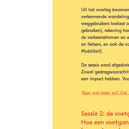
Uit het overleg kwamen 
verkennende wandelingen
weggebruikers toelaat 
gebruiken), rekening h
de verkeersstromen en e
en fietsers, en ook de 
Mobiliteit).
De sessie werd afgeslot
Zowel gedragsvoorschrif
een impact hebben. Voor
Voor wie meer wil: link
Sessie 2: de voe
Hoe een voetgang