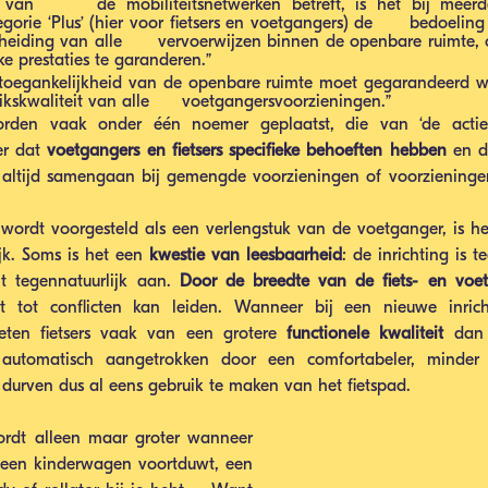
van      de mobiliteitsnetwerken betreft, is het bij meerdere st
orie ‘Plus’ (hier voor fietsers en voetgangers) de      bedoelin
cheiding van alle      vervoerwijzen binnen de openbare ruimte, 
ke prestaties te garanderen.” 
e toegankelijkheid van de openbare ruimte moet gegarandeerd wor
ikskwaliteit van alle      voetgangersvoorzieningen.” 
orden vaak onder één noemer geplaatst, die van ‘de actiev
er dat 
voetgangers en fietsers specifieke behoeften hebben
 en d
et altijd samengaan bij gemengde voorzieningen of voorzieningen 
wordt voorgesteld als een verlengstuk van de voetganger, is he
jk. Soms is het een 
kwestie van leesbaarheid
: de inrichting is t
t tegennatuurlijk aan. 
Door de breedte van de fiets- en voe
t tot conflicten kan leiden. Wanneer bij een nieuwe inric
eten fietsers vaak van een grotere 
functionele kwaliteit
 dan 
automatisch aangetrokken door een comfortabeler, minder g
 durven dus al eens gebruik te maken van het fietspad.
wordt alleen maar groter wanneer 
 een kinderwagen voortduwt, een 