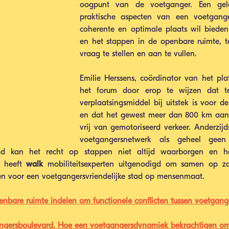
oogpunt van de voetganger. Een gel
praktische aspecten van een voetgange
coherente en optimale plaats wil bieden
en het stappen in de openbare ruimte, te
vraag te stellen en aan te vullen.
Emilie Herssens, coördinator van het pla
het forum door erop te wijzen dat t
verplaatsingsmiddel bij uitstek is voor de
en dat het gewest meer dan 800 km aan t
vrij van gemotoriseerd verkeer. Anderzijd
voetgangersnetwerk als geheel geen c
tad kan het recht op stappen niet altijd waarborgen en he
m heeft 
walk
 mobiliteitsexperten uitgenodigd om samen op z
ken voor een voetgangersvriendelijke stad op mensenmaat.
enbare ruimte indelen om functionele conflicten tussen voetganger
angersboulevard. Hoe een voetgangersdynamiek bekrachtigen om 