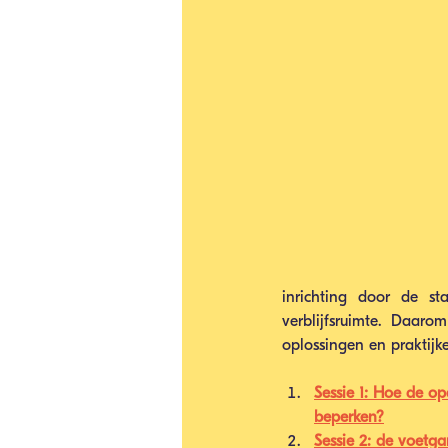
inrichting door de s
verblijfsruimte. Daaro
oplossingen en praktij
Sessie 1: Hoe de op
beperken?
Sessie 2: de voetg