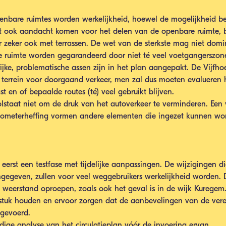
.
 openbare ruimtes worden werkelijkheid, hoewel de mogelijkheid b
et ook aandacht komen voor het delen van de openbare ruimte, bi
ar zeker ook met terrassen. De wet van de sterkste mag niet domi
e ruimte worden gegarandeerd door niet té veel voetgangerszone
rijke, problematische assen zijn in het plan aangepakt. De Vijfho
 terrein voor doorgaand verkeer, men zal dus moeten evalueren 
t en of bepaalde routes (té) veel gebruikt blijven.
 volstaat niet om de druk van het autoverkeer te verminderen. Een v
ilometerheffing vormen andere elementen die ingezet kunnen wo
 eerst een testfase met tijdelijke aanpassingen. De wijzigingen d
egeven, zullen voor veel weggebruikers werkelijkheid worden. D
weerstand oproepen, zoals ook het geval is in de wijk Kuregem. 
 stuk houden en ervoor zorgen dat de aanbevelingen van de ver
tgevoerd.
edige analyse van het circulatieplan vóór de invoering ervan. 