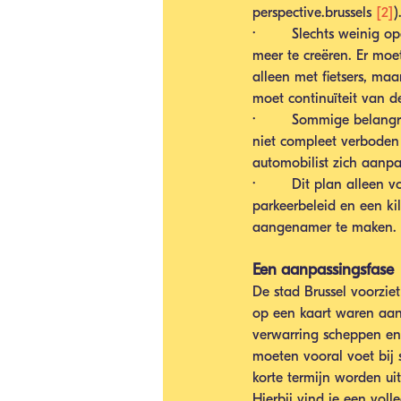
perspective.brussels 
[2]
)
·        Slechts weinig
meer te creëren. Er mo
alleen met fietsers, ma
moet continuïteit van d
·        Sommige belang
niet compleet verboden
automobilist zich aanpas
·        Dit plan alleen
parkeerbeleid en een k
aangenamer te maken.
Een aanpassingsfase
De stad Brussel voorziet
op een kaart waren aang
verwarring scheppen en 
moeten vooral voet bij
korte termijn worden ui
Hierbij vind je een voll