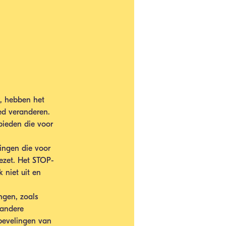
, hebben het 
ed veranderen. 
bieden die voor 
gingen die voor 
ezet. Het STOP-
 niet uit en 
gen, zoals 
 andere 
nbevelingen van 