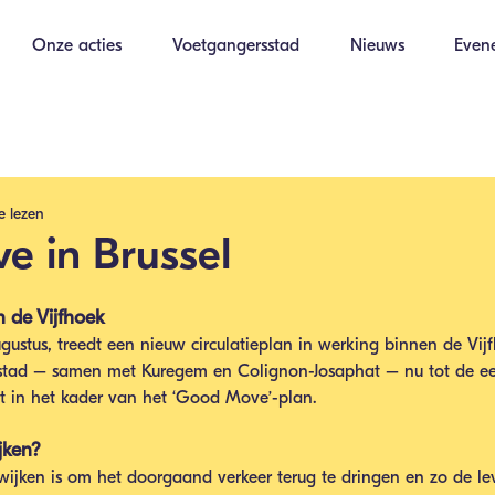
Onze acties
Voetgangersstad
Nieuws
Even
e lezen
 in Brussel
 de Vijfhoek
ustus, treedt een nieuw circulatieplan in werking binnen de Vij
stad – samen met Kuregem en Colignon-Josaphat – nu tot de eer
t in het kader van het ‘Good Move’-plan. 
jken?
ijken is om het doorgaand verkeer terug te dringen en zo de lev