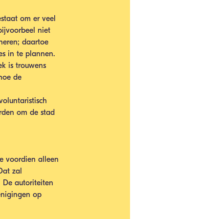
estaat om er veel 
jvoorbeel niet 
neren; daartoe 
s in te plannen.
ek is trouwens 
hoe de 
oluntaristisch 
rden om de stad 
ie voordien alleen 
at zal 
De autoriteiten 
enigingen op 