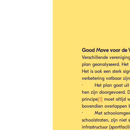
Good Move voor de Vi
Verschillende vereniging
plan geanalyseerd. Het 
Het is ook een sterk si
verbetering vatbaar zijn
·        Het plan gaat u
hen zijn doorgevoerd. D
principe
[1]
 moet altijd 
bovendien overlappen b
·        Met schoolomg
schoolstraten, zijn nie
infrastructuur (sportfac