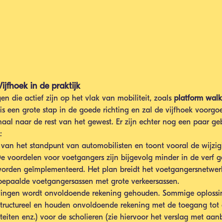
jfhoek in de praktijk
en die actief zijn op het vlak van mobiliteit, zoals 
platform walk
is een grote stap in de goede richting en zal de vijfhoek voorgo
gnaal naar de rest van het gewest. Er zijn echter nog een paar ge
:  
it van het standpunt van automobilisten en toont vooral de wijzi
e voordelen voor voetgangers zijn bijgevolg minder in de verf g
worden geïmplementeerd. Het plan breidt het voetgangersnetwerk
epaalde voetgangersassen met grote verkeersassen.
evingen wordt onvoldoende rekening gehouden. Sommige oplossin
t structureel en houden onvoldoende rekening met de toegang tot
iliteiten enz.) voor de scholieren (zie hiervoor het verslag met aa