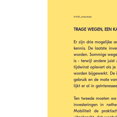
©1030_schaarbeek
TRAGE WEGEN, EEN K
Er zijn drie mogelijke 
kennis. De laatste inv
worden. Sommige wegen 
is - terwijl andere jui
tijdwinst oplevert als 
worden bijgewerkt. De i
gebruik en de mate van t
lijkt er al in geïnteressee
Ten tweede moeten we i
investeringen in nethe
Mobiliteit de praktis