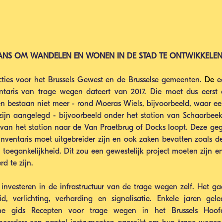
ANS OM WANDELEN EN WONEN IN DE STAD TE ONTWIKKELE
acties voor het Brussels Gewest en de Brusselse 
gemeenten.
De
e
entaris van trage wegen dateert van 2017. Die moet dus eerst
bestaan niet meer - rond Moeras Wiels, bijvoorbeeld, waar ee
st zijn aangelegd - bijvoorbeeld onder het station van Schaarbee
je van het station naar de Van Praetbrug of Docks loopt. Deze ge
nventaris moet uitgebreider zijn en ook zaken bevatten zoals de 
oegankelijkheid. Dit zou een gewestelijk project moeten zijn en 
rd te zijn.
nvesteren in de infrastructuur van de trage wegen zelf. Het g
id, verlichting, verharding en signalisatie. Enkele jaren gele
che gids Recepten voor trage wegen in het Brussels Hoofd