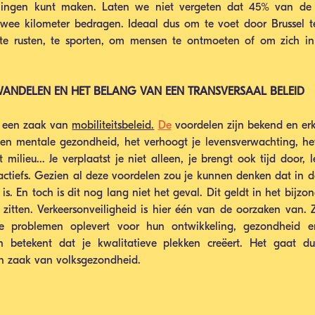
ngen kunt maken. Laten we niet vergeten dat 45% van de ve
twee kilometer bedragen. Ideaal dus om te voet door Brussel t
 te rusten, te sporten, om mensen te ontmoeten of om zich in a
ANDELEN EN HET BELANG VAN EEN TRANSVERSAAL BELEID
n een zaak van 
mobiliteitsbeleid.
De
 voordelen zijn bekend en erk
e en mentale gezondheid, het verhoogt je levensverwachting, he
milieu... Je verplaatst je niet alleen, je brengt ook tijd door, 
actiefs. Gezien al deze voordelen zou je kunnen denken dat in d
. En toch is dit nog lang niet het geval. Dit geldt in het bijzon
zitten. Verkeersonveiligheid is hier één van de oorzaken van. 
ge problemen oplevert voor hun ontwikkeling, gezondheid en 
n betekent dat je kwalitatieve plekken creëert. Het gaat du
een zaak van volksgezondheid.