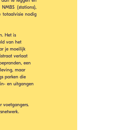
 aan te leggen en 
 NMBS (stations), 
 totaalvisie nodig 
. Het is 
eld van het 
r je moeilijk 
traat verlaat 
stoepranden, een 
eleving, maar 
gs parken die 
in- en uitgangen 
r voetgangers. 
snetwerk.