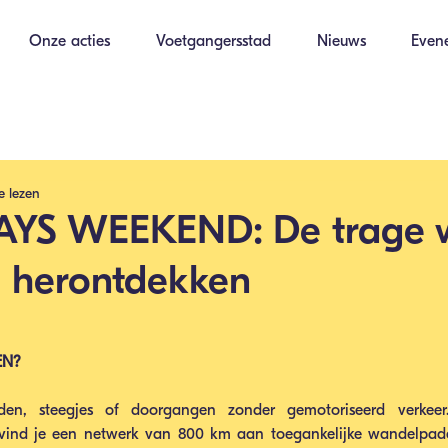
Onze acties
Voetgangersstad
Nieuws
Even
e lezen
YS WEEKEND: De trage 
l herontdekken
EN?
en, steegjes of doorgangen zonder gemotoriseerd verkeer. 
vind je een netwerk van 800 km aan toegankelijke wandelpaden