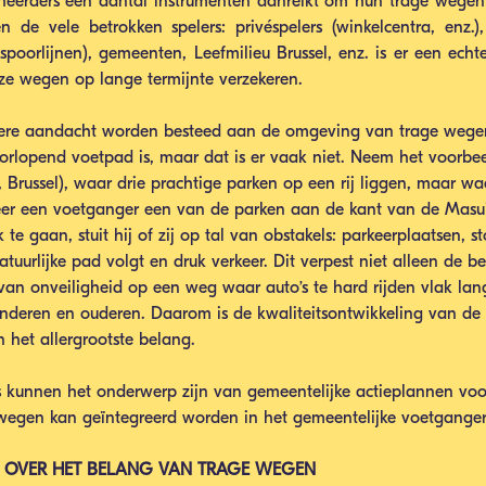
heerders een aantal instrumenten aanreikt om hun trage wegen
 de vele betrokken spelers: privéspelers (winkelcentra, enz.),
spoorlijnen), gemeenten, Leefmilieu Brussel, enz. is er een echte
e wegen op lange termijnte verzekeren.
ndere aandacht worden besteed aan de omgeving van trage wegen
oorlopend voetpad is, maar dat is er vaak niet. Neem het voorbe
Brussel), waar drie prachtige parken op een rij liggen, maar waa
er een voetganger een van de parken aan de kant van de Masuis
e gaan, stuit hij of zij op tal van obstakels: parkeerplaatsen, 
tuurlijke pad volgt en druk verkeer. Dit verpest niet alleen de b
van onveiligheid op een weg waar auto’s te hard rijden vlak lan
nderen en ouderen. Daarom is de kwaliteitsontwikkeling van de 
het allergrootste belang.
s kunnen het onderwerp zijn van gemeentelijke actieplannen voo
wegen kan geïntegreerd worden in het gemeentelijke voetganger
 OVER HET BELANG VAN TRAGE WEGEN