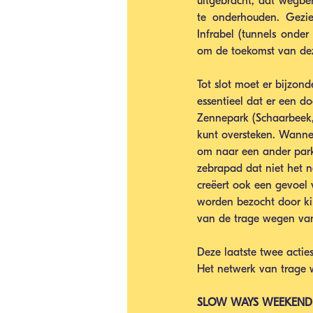
uitgebracht, dat wegbe
te onderhouden. Gezien
Infrabel (tunnels onder 
om de toekomst van dez
Tot slot moet er bijzo
essentieel dat er een d
Zennepark (Schaarbeek, 
kunt oversteken. Wanne
om naar een ander park t
zebrapad dat niet het na
creëert ook een gevoel 
worden bezocht door ki
van de trage wegen van 
Deze laatste twee actie
Het netwerk van trage 
SLOW WAYS WEEKEND