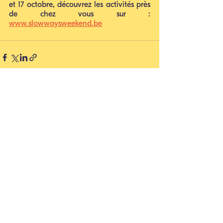
et 17 octobre, découvrez les activités près 
de chez vous sur : 
www.slowwaysweekend.be
Voir tout
Posts récents