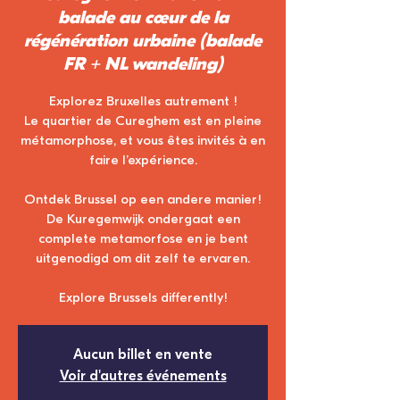
balade au cœur de la
régénération urbaine (balade
FR + NL wandeling)
Explorez Bruxelles autrement !
Le quartier de Cureghem est en pleine
métamorphose, et vous êtes invités à en
faire l’expérience.
Ontdek Brussel op een andere manier!
De Kuregemwijk ondergaat een
complete metamorfose en je bent
uitgenodigd om dit zelf te ervaren.
Explore Brussels differently!
Aucun billet en vente
Voir d'autres événements