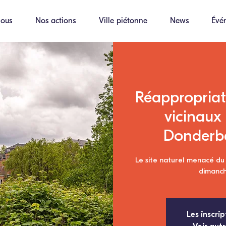
ous
Nos actions
Ville piétonne
News
Évé
Réappropriat
vicinaux
Donderbe
Le site naturel menacé du
dimanch
Les inscrip