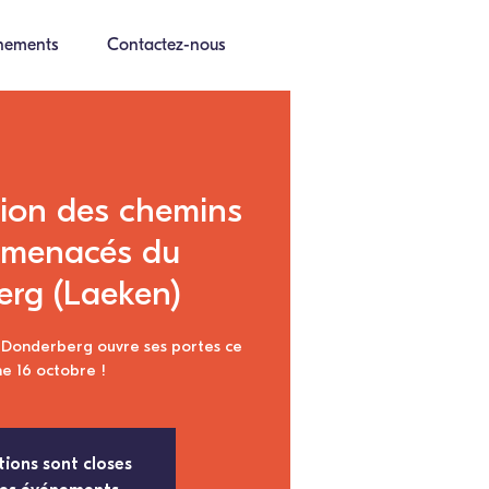
nements
Contactez-nous
ion des chemins
 menacés du
rg (Laeken)
 Donderberg ouvre ses portes ce
e 16 octobre !
tions sont closes