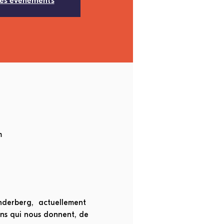
res événements
m
nderberg,  actuellement 
uns qui nous donnent, de 