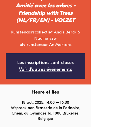
Amitié avec les arbres -
Friendship with Trees
(NL/FR/EN) - VOLZET
Kunstenaarscollectief Anaïs Berck &
Nadine vzw
olv kunstenaar An Mertens
Les inscriptions sont closes
Voir d'autres événements
Heure et lieu
18 oct. 2025, 14:00 – 16:30
Afspraak aan Brasserie de la Patinoire,
Chem. du Gymnase 1a, 1000 Bruxelles,
Belgique