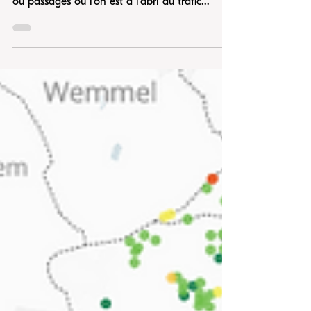
EN QUOI CONSISTENT LES VOIES LENTES ?
Les voies lentes, ce sont ces chemins, venelles
ou passages où l’on est à l’abri du trafic...