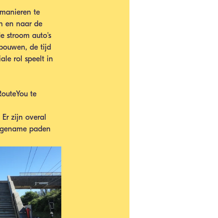
manieren te 
en en naar de 
de stroom auto's 
bouwen, de tijd 
le rol speelt in 
RouteYou te 
Er zijn overal 
angename paden 