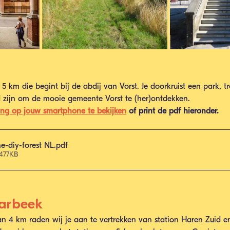
 km die begint bij de abdij van Vorst. Je doorkruist een park, 
d zijn om de mooie gemeente Vorst te (her)ontdekken.
ing op jouw smartphone te bekijken
 of print de pdf hieronder.
e-diy-forest NL
.pdf
 477KB
arbeek
n 4 km raden wij je aan te vertrekken van station Haren Zuid e