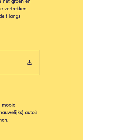
 het groen en 
e vertrekken 
elt langs 
n mooie 
auwelijks) auto's 
nen.