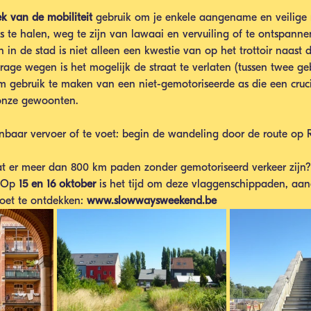
k van de mobiliteit 
gebruik om je enkele aangename en veilige 
s te halen, weg te zijn van lawaai en vervuiling of te ontspann
 in de stad is niet alleen een kwestie van op het trottoir naast 
trage wegen is het mogelijk de straat te verlaten (tussen twee ge
om gebruik te maken van een niet-gemotoriseerde as die een crucia
onze gewoonten.
nbaar vervoer of te voet: begin de wandeling door de route op 
at er meer dan 800 km paden zonder gemotoriseerd verkeer zijn? 
 Op 
15 en 16 oktober
 is het tijd om deze vlaggenschippaden, a
voet te ontdekken: 
www.slowwaysweekend.be 