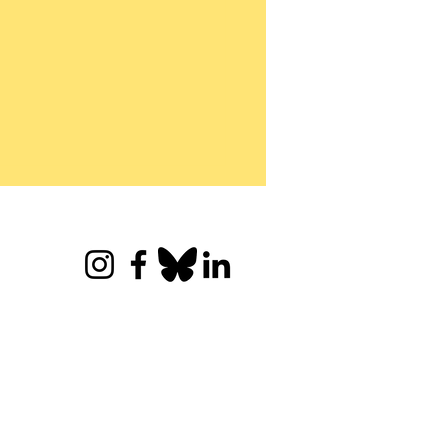
sels regeerakkoord: welke
en zijn gezet voor
gangers?