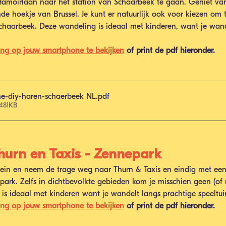
amoirlaan naar het station van Schaarbeek te gaan. Geniet van
de hoekje van Brussel. Je kunt er natuurlijk ook voor kiezen om t
chaarbeek. Deze wandeling is ideaal met kinderen, want je wand
ing op jouw smartphone te bekijken
 of print de pdf hieronder.
e-diy-haren-schaerbeek NL
.pdf
481KB
Thurn en Taxis - Zennepark
plein en neem de trage weg naar Thurn & Taxis en eindig met ee
ark. Zelfs in dichtbevolkte gebieden kom je misschien geen (of n
is ideaal met kinderen want je wandelt langs prachtige speeltui
ing op jouw smartphone te bekijken
 of print de pdf hieronder.