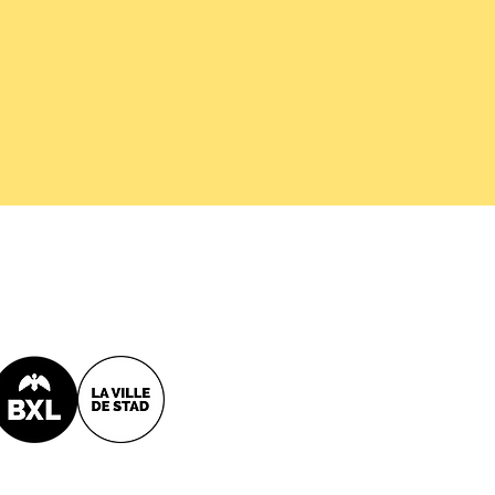
Het comfort van stoepen in
Brus
Brussel: werk in uitvoering
stapp
voet