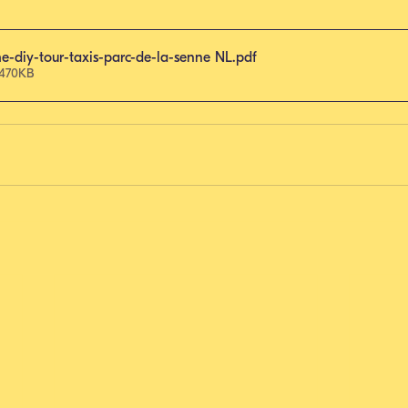
e-diy-tour-taxis-parc-de-la-senne NL
.pdf
 470KB