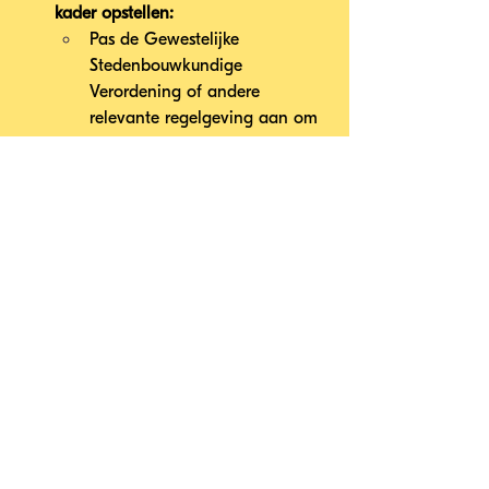
kader opstellen:
Pas de Gewestelijke 
Stedenbouwkundige 
Verordening of andere 
relevante regelgeving aan om 
het mogelijk te maken één 
enkele speler verantwoordelijk 
te houden voor reparaties.
Testfase:
Test het systeem in een of 
twee gemeenten in 
samenwerking met Brussel 
Mobiliteit om de technische en 
economische haalbaarheid te 
beoordelen.
Overleg met belanghebbenden:
Gemeenten, aanvragers, 
buurtverenigingen en 
nutsbedrijven bij het proces 