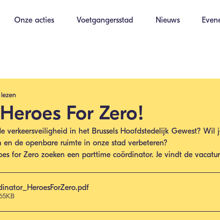
Onze acties
Voetgangersstad
Nieuws
Even
 lezen
Heroes For Zero!
de verkeersveiligheid in het Brussels Hoofdstedelijk Gewest? Wil 
n en de openbare ruimte in onze stad verbeteren? 
s for Zero zoeken een parttime coördinator. Je vindt de vacature
dinator_HeroesForZero
.pdf
 65KB