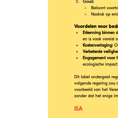
Goud
:
Beloont voort
Nadruk op emis
Voordelen voor bedr
Erkenning binnen de
en is vaak vereist
Kostenverlaging:
 O
Verbeterde veilighe
Engagement voor he
ecologische impact
Dit label ondergaat re
volgende regering zou m
voorbeeld van het Veren
zonder dat het enige im
ISA