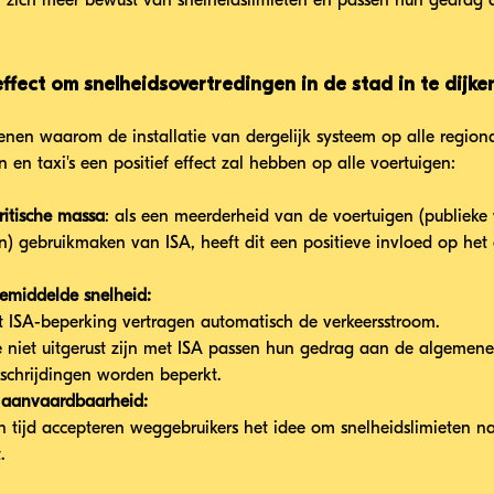
 zich meer bewust van snelheidslimieten en passen hun gedrag 
ffect om snelheidsovertredingen in de stad in te dijke
denen waarom de installatie van dergelijk systeem op alle region
 en taxi's een positief effect zal hebben op alle voertuigen:
ritische massa
: als een meerderheid van de voertuigen (publiek
ven) gebruikmaken van ISA, heeft dit een positieve invloed op het
emiddelde snelheid:
 ISA-beperking vertragen automatisch de verkeersstroom.
e niet uitgerust zijn met ISA passen hun gedrag aan de algemene
schrijdingen worden beperkt.
e aanvaardbaarheid:
 tijd accepteren weggebruikers het idee om snelheidslimieten na 
.