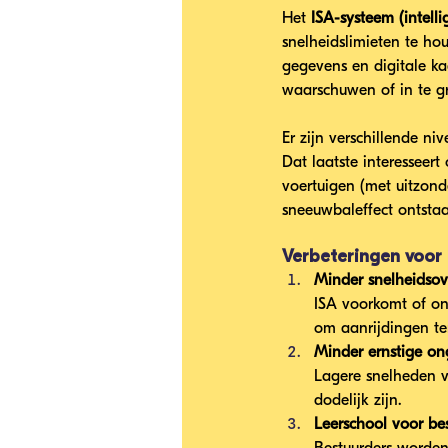
Het 
ISA-systeem
(intell
snelheidslimieten te h
gegevens en digitale ka
waarschuwen of in te gr
Er zijn verschillende n
Dat laatste interesseer
voertuigen (met uitzonde
sneeuwbaleffect ontstaat
Verbeteringen voor 
Minder snelheidsov
ISA voorkomt of ont
om aanrijdingen te
Minder ernstige on
Lagere snelheden v
dodelijk zijn.
Leerschool voor bes