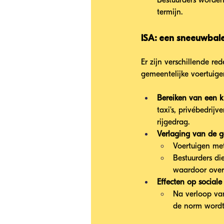
Bestuurders worden
termijn.
ISA: een sneeuwbale
Er zijn verschillende re
gemeentelijke voertuigen
Bereiken van een k
taxi's, privébedrij
rijgedrag.
Verlaging van de g
Voertuigen met
Bestuurders di
waardoor over
Effecten op social
Na verloop van
de norm wordt