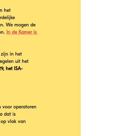
n het 
delijke 
ceren. We mogen de 
n. 
In de Kamer is 
ijn in het 
gelen uit het 
9, het ISA-
m voor operatoren 
a dat is 
 op vlak van 