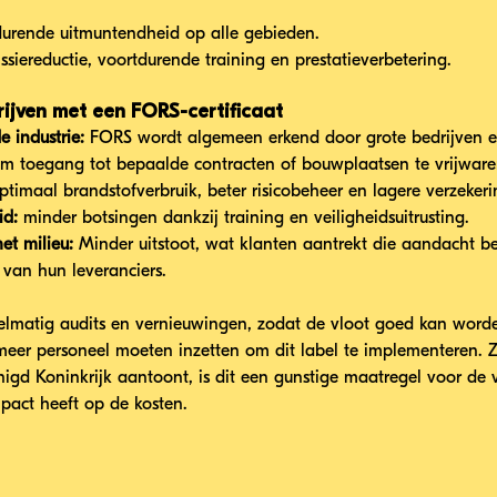
durende uitmuntendheid op alle gebieden.
siereductie, voortdurende training en prestatieverbetering.
ijven met een FORS-certificaat
 industrie:
 FORS wordt algemeen erkend door grote bedrijven e
 om toegang tot bepaalde contracten of bouwplaatsen te vrijware
ptimaal brandstofverbruik, beter risicobeheer en lagere verzeker
id:
 minder botsingen dankzij training en veiligheidsuitrusting.
t milieu:
 Minder uitstoot, wat klanten aantrekt die aandacht b
 van hun leveranciers.
gelmatig audits en vernieuwingen, zodat de vloot goed kan word
eer personeel moeten inzetten om dit label te implementeren. Z
igd Koninkrijk aantoont, is dit een gunstige maatregel voor de v
pact heeft op de kosten.