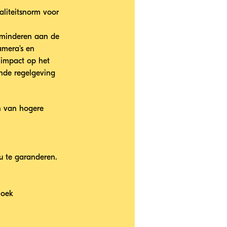
aliteitsnorm voor 
rminderen aan de 
amera's en 
 impact op het 
ende regelgeving
en van hogere 
eu te garanderen.
hoek 