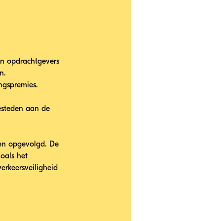
n opdrachtgevers 
n.
ingspremies.
esteden aan de 
en opgevolgd. De 
oals het 
erkeersveiligheid 