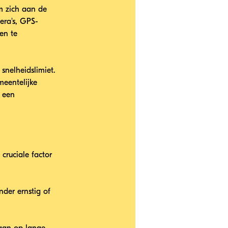
m zich aan de 
era's, GPS-
en te 
snelheidslimiet. 
meentelijke 
 een 
cruciale factor 
der ernstig of 