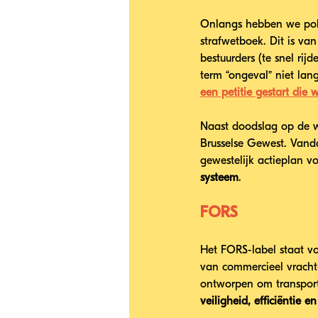
Onlangs hebben we poli
strafwetboek. Dit is va
bestuurders (te snel rij
term “ongeval” niet lan
een petitie gestart die 
Naast doodslag op de we
Brusselse Gewest. Vand
gewestelijk actieplan vo
systeem
.
FORS
Het FORS-label staat vo
van commercieel vracht- 
ontworpen om transport
veiligheid, efficiëntie e