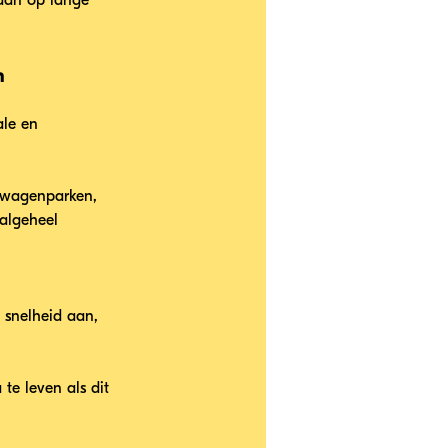
aan op lange 
n
ale en 
e wagenparken, 
 algeheel 
 snelheid aan, 
te leven als dit 