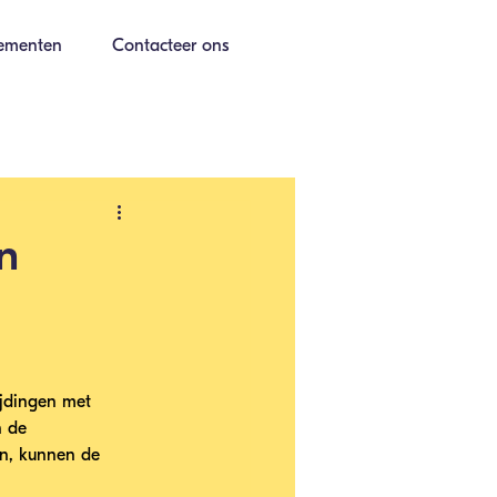
ementen
Contacteer ons
en
ijdingen met 
 de 
en, kunnen de 