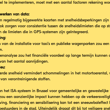
sel te implementeren, moet met een aantal factoren rekening w
ijwerken van data:
 regelmatig bijgewerkte kaarten met snelheidsbeperkingen zijn e
ok zorgen voor consistentie tussen de snelheidslimieten die op s
de limieten die in GPS-systemen zijn geïntegreerd.
ing:
n van de installatie voor taxi's en publieke wagenparken zou een 
n.
enanalyse zou het financiële voordeel op lange termijn kunnen 
van het aantal aanrijdingen.
ieu:
eerde snelheid vermindert schommelingen in het motortoerental, w
t van verontreinigende stoffen.
n het ISA-systeem in Brussel voor gemeentelijke en gewestelijke
 en zou een aanzienlijke impact kunnen hebben op de verkeersveili
ing, financiering en sensibilisering kan tot een sneeuwbaleffect 
stuurders in de stad. Uiteindelijk draagt dit bij tot veiligere sne