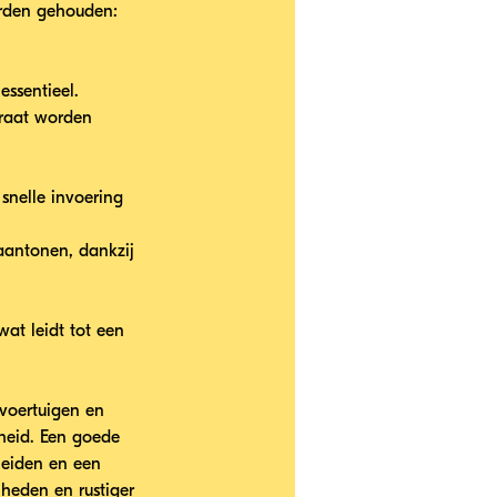
orden gehouden:
ssentieel.
traat worden 
snelle invoering 
aantonen, dankzij 
at leidt tot een 
 voertuigen en 
gheid. Een goede 
leiden en een 
lheden en rustiger 