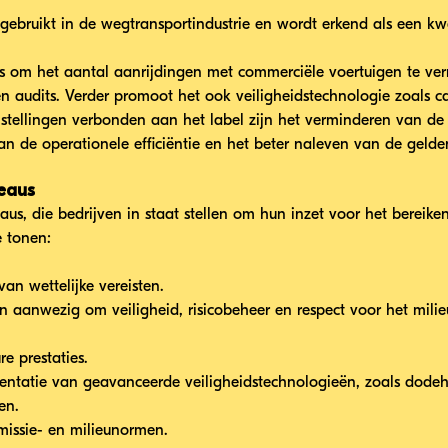
gebruikt in de wegtransportindustrie en wordt erkend als een kw
is om het aantal aanrijdingen met commerciële voertuigen te ve
 audits. Verder promoot het ook veiligheidstechnologie zoals c
stellingen verbonden aan het label zijn het verminderen van de
van de operationele efficiëntie en het beter naleven van de geld
veaus
aus, die bedrijven in staat stellen om hun inzet voor het bereik
e tonen:
van wettelijke vereisten.
en aanwezig om veiligheid, risicobeheer en respect voor het mili
re prestaties.
entatie van geavanceerde veiligheidstechnologieën, zoals dode
en.
missie- en milieunormen.