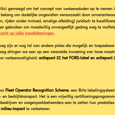
tici gevraagd om het concept van 
verkeersdoden
 op te nemen i
n belang om dodelijke ongevallen veroorzaakt door onverantwoor
den, rijden onder invloed, ernstige afleiding) juridisch te kwalifi
ger gebruiken om moedwillig onvergeeflijk gedrag weg te moffele
wacht op jullie handtekeningen.
g zijn er nog tal van andere pistes die mogelijk en toepasbaar z
aag dringen we aan op een versnelde invoering van twee maatre
or verkeersveiligheid: 
actiepunt 27, het FORS-label en actiepunt 2
or 
Fleet Operator Recognition Scheme
, een Brits labelingsystee
en bedrijfstransport. Het is een vrijwillig certificeringsprogramm
bedrijven en wagenparkbeheerders aan te zetten hun prestaties
n milieu-impact
 te verbeteren.