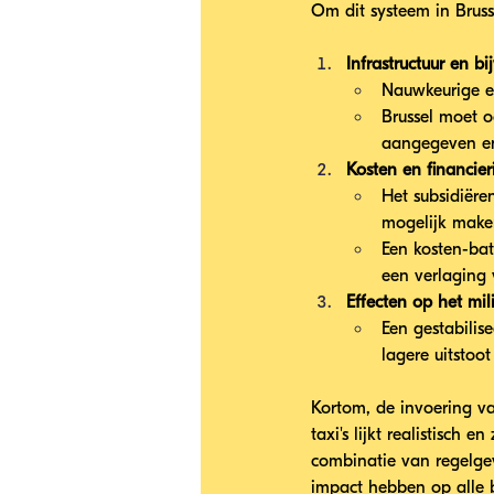
Om dit systeem in Brus
Infrastructuur en b
Nauwkeurige en
Brussel moet o
aangegeven en 
Kosten en financier
Het subsidiëre
mogelijk make
Een kosten-bat
een verlaging 
Effecten op het mil
Een gestabilis
lagere uitstoo
Kortom, de invoering va
taxi's lijkt realistisch
combinatie van regelgev
impact hebben op alle be