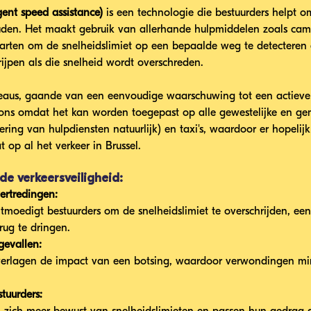
igent speed assistance)
 is een technologie die bestuurders helpt o
ouden. Het maakt gebruik van allerhande hulpmiddelen zoals cam
arten om de snelheidslimiet op een bepaalde weg te detecteren 
ijpen als die snelheid wordt overschreden.
iveaus, gaande van een eenvoudige waarschuwing tot een actieve 
t ons omdat het kan worden toegepast op alle gewestelijke en ge
ring van hulpdiensten natuurlijk) en taxi's, waardoor er hopelijk
 op al het verkeer in Brussel.
de verkeersveiligheid:
ertredingen:
moedigt bestuurders om de snelheidslimiet te overschrijden, een 
rug te dringen.
gevallen:
erlagen de impact van een botsing, waardoor verwondingen min
tuurders: