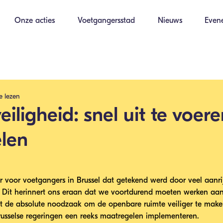
Onze acties
Voetgangersstad
Nieuws
Even
e lezen
eiligheid: snel uit te voer
len
r voor voetgangers in Brussel dat getekend werd door veel aanr
 Dit herinnert ons eraan dat we voortdurend moeten werken aan
ast de absolute noodzaak om de openbare ruimte veiliger te mak
russelse regeringen een reeks maatregelen implementeren.