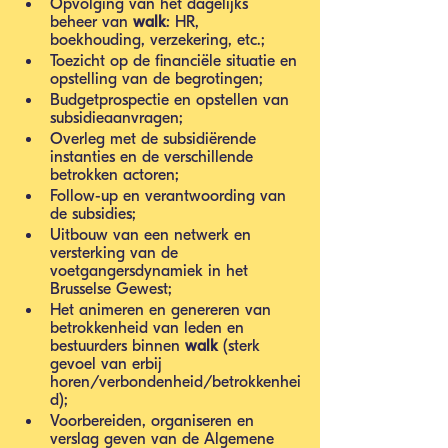
Opvolging van het dagelijks 
beheer van 
walk
: HR, 
boekhouding, verzekering, etc.;
Toezicht op de financiële situatie en 
opstelling van de begrotingen;
Budgetprospectie en opstellen van 
subsidieaanvragen;
Overleg met de subsidiërende 
instanties en de verschillende 
betrokken actoren;
Follow-up en verantwoording van 
de subsidies;
Uitbouw van een netwerk en 
versterking van de 
voetgangersdynamiek in het 
Brusselse Gewest;
Het animeren en genereren van 
betrokkenheid van leden en 
bestuurders binnen 
walk
 (sterk 
gevoel van erbij 
horen/verbondenheid/betrokkenhei
d);
Voorbereiden, organiseren en 
verslag geven van de Algemene 