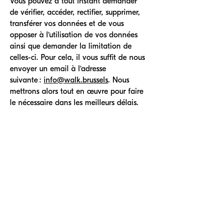
Vous pouvez à tout instant demander
de vérifier, accéder, rectifier, supprimer,
transférer vos données et de vous
opposer à l’utilisation de vos données
ainsi que demander la limitation de
celles-ci. Pour cela, il vous suffit de nous
envoyer un email à l’adresse
suivante :
info@walk.brussels
. Nous
mettrons alors tout en œuvre pour faire
le nécessaire dans les meilleurs délais.
8. Qui a accès à vos données et à
qui sont-elles communiquées ?
Nos employés et sous-traitants ont
accès à vos données dans la seule
mesure du nécessaire pour
l’accomplissement des objectifs
poursuivis (cfr. point 3). Chacun d’entre