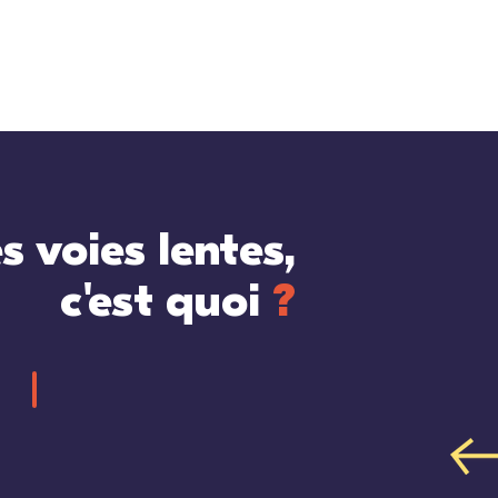
es voies lentes,
c'est quoi
?
sentier