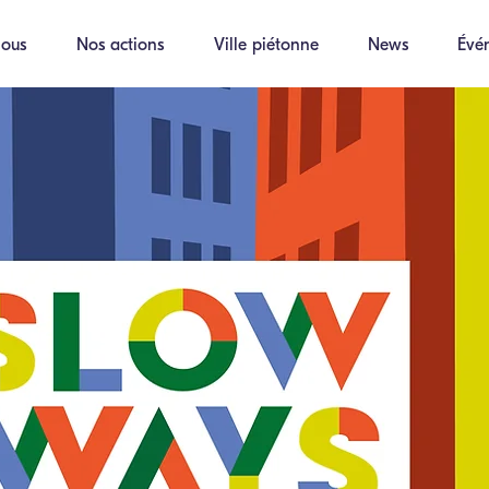
ous
Nos actions
Ville piétonne
News
Évé