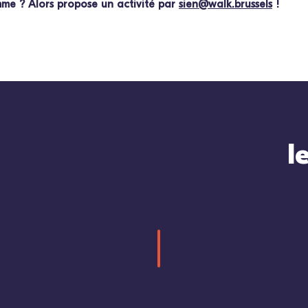
mme ? Alors propose un activité par
sien@walk.brussels
!
l
passage entre
allée dans un
ropriétés
cité-
jardin