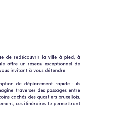
 de redécouvrir la ville à pied, à
tale offre un réseau exceptionnel de
 vous invitant à vous détendre.
 option de déplacement rapide : ils
magine traverser des passages entre
ins cachés des quartiers bruxellois.
ment, ces itinéraires te permettront
17