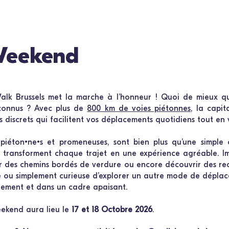
Weekend
alk Brussels met la marche à l’honneur ! Quoi de mieux que
connus ? Avec plus de
800 km de voies piétonnes
, la capi
ins discrets qui facilitent vos déplacements quotidiens tout en
s piéton•ne•s et promeneuses, sont bien plus qu’une simple
et transforment chaque trajet en une expérience agréable. I
r des chemins bordés de verdure ou encore découvrir des reco
 ou simplement curieuse d’explorer un autre mode de déplace
idement et dans un cadre apaisant.
ekend aura lieu le
17 et 18 Octobre 2026
.