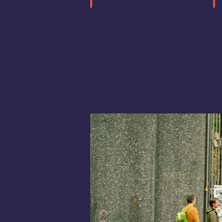
passage entre
c
immeubles