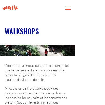
WALKSHOPS
Zoomer pour mieux dé-zoomer : rien de tel
que l’expérience du terrain pour en faire
ressortir les grands enjeux piétons
d’aujourd’hui et de demain.
A l’occasion de trois walkshops – des
workshops en marchant – nous explorons
les besoins, les souhaits et les constats des
piétons. Sous différents angles, nous