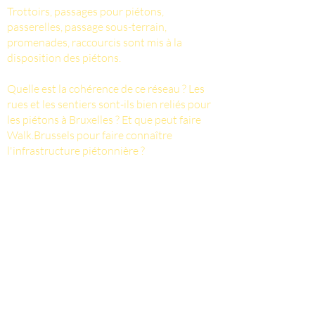
Trottoirs, passages pour piétons,
passerelles, passage sous-terrain,
promenades, raccourcis sont mis à la
disposition des piétons.
Quelle est la cohérence de ce réseau ? Les
rues et les sentiers sont-ils bien reliés pour
les piétons à Bruxelles ? Et que peut faire
Walk.Brussels pour faire connaître
l'infrastructure piétonnière ?
Voetpaden, zebrapaden, passerellen,
onderdoorgangen, promenades,
doorsteekjes: er is heel wat infrastructuur
voor voetgangers.
Hoe coherent is dat netwerk? Hoe goed zijn
straten en voetpaden op elkaar aangesloten
voor voetgangers in Brussel? En wat kan