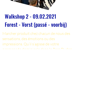
Walkshop
2 - 09.02.2021
Forest - Vorst (passé - voorbij)
Marcher produit chez chacun de nous des
sensations, des émotions ou des
impressions. Qu’il s’agisse de votre
promenade dominicale dans le Parc Duden
ou d’aller vite faire une course : marcher
permet d’être en contact avec vous-même,
avec la ville et avec les autres.
Dans ce walkshop, nous examinons de plus
près ce que vous ressentez lorsque vous
marchez dans Bruxelles. S'agit-il d'un choix
conscient ? Ou le faites-vous avec une
légère réticence ? Où et quand vous sentez-
vous en in.sécurité en tant que piéton ? Et
quelle en est la raison ?