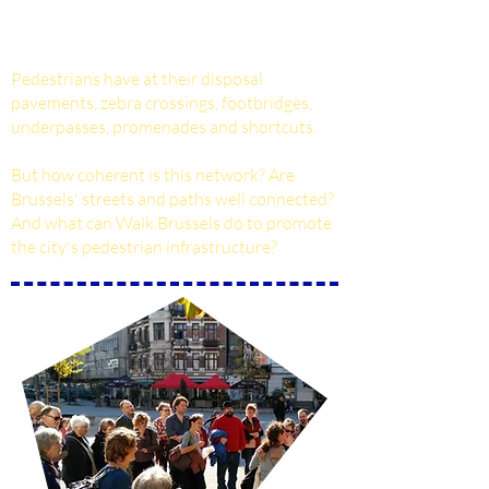
Walk.Brussels doen om de voetgangers-
infrastructuur op de kaart te zetten?
Pedestrians have at their disposal
pavements, zebra crossings, footbridges,
underpasses, promenades and shortcuts.
But how coherent is this network? Are
Brussels' streets and paths well connected?
And what can Walk.Brussels do to promote
the city's pedestrian infrastructure?