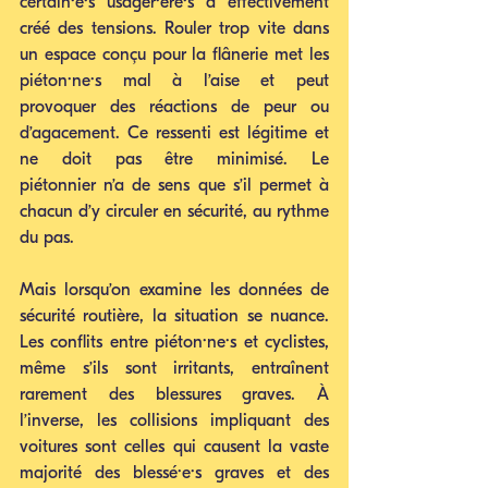
certain·e·s usager·ère·s a effectivement 
créé des tensions. Rouler trop vite dans 
un espace conçu pour la flânerie met les 
piéton·ne·s mal à l’aise et peut 
provoquer des réactions de peur ou 
d’agacement. Ce ressenti est légitime et 
ne doit pas être minimisé. Le 
piétonnier n’a de sens que s’il permet à 
chacun d’y circuler en sécurité, au rythme 
du pas.
Mais lorsqu’on examine les données de 
sécurité routière, la situation se nuance. 
Les conflits entre piéton·ne·s et cyclistes, 
même s’ils sont irritants, entraînent 
rarement des blessures graves. À 
l’inverse, les collisions impliquant des 
voitures sont celles qui causent la vaste 
majorité des blessé·e·s graves et des 