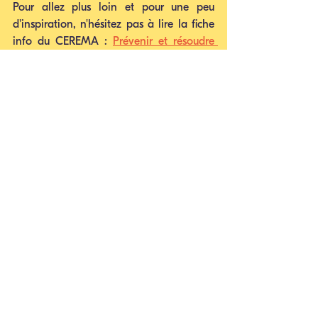
Pour allez plus loin et pour une peu 
d'inspiration, n'hésitez pas à lire la fiche 
info du CEREMA : 
Prévenir et résoudre 
les tensions entre piétons et cyclistes.
Lisez aussi 
la lettre ouverte d'Avello
 que 
nous avons cosignée.
Voir tout
Posts récents